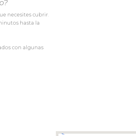
o?
e necesites cubrir.
minutos hasta la
tados con algunas